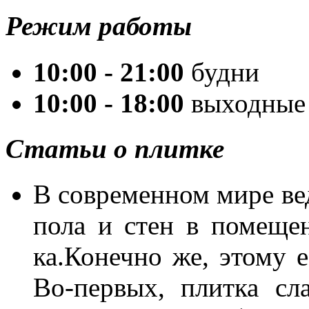
Режим работы
10:00 - 21:00
будни
10:00 - 18:00
выходные
Статьи о плитке
В со­вре­мен­ном ми­ре ве­
по­ла и стен в по­ме­ще­н
ка.Ко­неч­но же, это­му е
Во-пер­вых, плит­ка сла­в