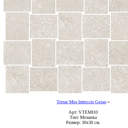
Terrae Mos Intreccio Gesso
»
Арт:
VTEMI10
Тип:
Мозаика
Размер:
30x30 см.