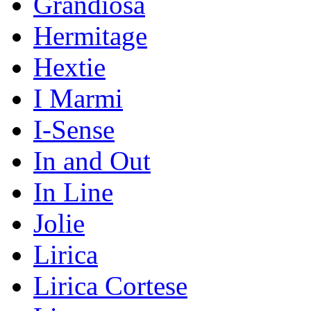
Grandiosa
Hermitage
Hextie
I Marmi
I-Sense
In and Out
In Line
Jolie
Lirica
Lirica Cortese