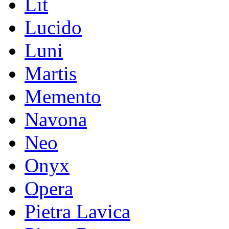
Lit
Lucido
Luni
Martis
Memento
Navona
Neo
Onyx
Opera
Pietra Lavica