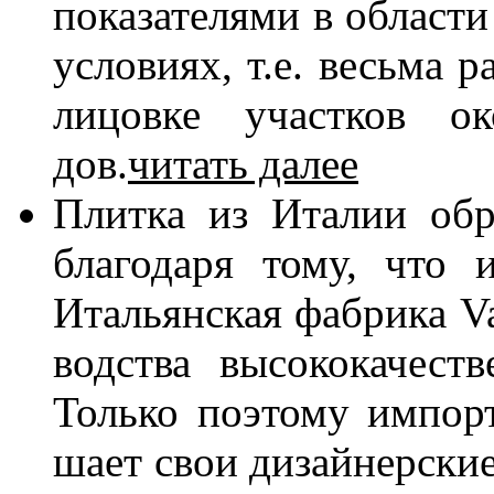
по­ка­за­те­ля­ми в об­ла­ст
усло­ви­ях, т.е. весь­ма р
ли­цов­ке участ­ков ок
дов.
читать далее
Плит­ка из Ита­лии об­р
бла­го­да­ря то­му, что и
Ита­льян­ская фаб­ри­ка V
вод­ства вы­со­ко­ка­че­с
Толь­ко по­это­му им­пор
ша­ет свои ди­зай­нер­ские