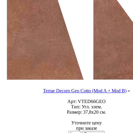
Terrae Decoro Geo Cotto (Mod A + Mod B)
»
Арт:
VTED66GEO
Тип:
Угл. элем.
Размер:
37,8x20 см.
Уточните цену
при заказе