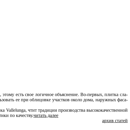
же, это­му есть свое ло­гич­ное объ­яс­не­ние. Во-пер­вых, плит­ка сла­
поль­зо­вать ее при об­ли­цов­ке участ­ков око­ло до­ма, на­руж­ных фа­са­
ка Vallelunga, чтит тра­ди­ции про­из­вод­ства вы­со­ко­ка­че­ствен­ной
и­ки по ка­че­ству.
читать далее
архив статей