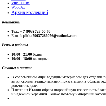
Villa D Este
WoodAx
Архив коллекций
Контакты
Тел.:
+ 7 (903) 728-60-76
E-mail:
plitka79037286076@outlook.com
Режим работы
10:00 - 21:00
будни
10:00 - 18:00
выходные
Статьи о плитке
В со­вре­мен­ном ми­ре ве­ду­щим ма­те­ри­а­лом для от­дел­ки п
вит­ся сво­и­ми ве­ли­ко­леп­ны­ми по­ка­за­те­ля­ми в об­ла­сти э
дов.
читать далее
Плит­ка из Ита­лии об­ре­ла ши­ро­чай­шую из­вест­ность бла­го­д
и на­деж­ной ке­ра­ми­ки. Толь­ко по­это­му им­порт­ный ка­фель 