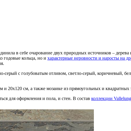
динила в себе очарование двух природных источников – дерева 
о годовые кольца, но и
характерные неровности и наросты на д
я.
мно-серый с голубоватым отливом, светло-серый, коричневый, б
м и 20x120 см, а также мозаике из прямоугольных и квадратных
ься для оформления и пола, и стен. В состав
коллекции Vallelun