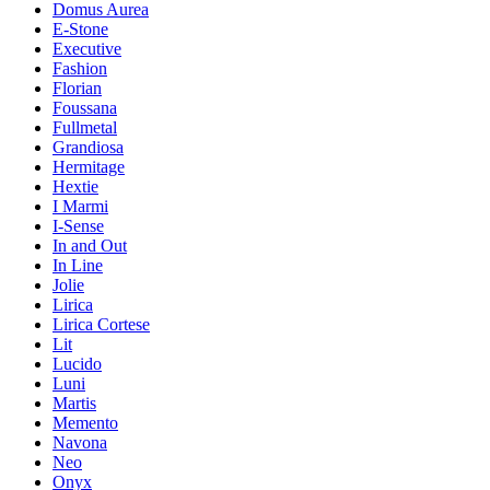
Domus Aurea
E-Stone
Executive
Fashion
Florian
Foussana
Fullmetal
Grandiosa
Hermitage
Hextie
I Marmi
I-Sense
In and Out
In Line
Jolie
Lirica
Lirica Cortese
Lit
Lucido
Luni
Martis
Memento
Navona
Neo
Onyx