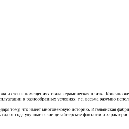
о­ла и стен в по­ме­ще­ни­ях ста­ла ке­ра­ми­че­ская плит­ка.Ко­неч­но 
кс­плу­а­та­ции в раз­но­об­раз­ных усло­ви­ях, т.е. весь­ма ра­зум­но ис­
а­ря то­му, что име­ет мно­го­ве­ко­вую ис­то­рию. Ита­льян­ская фаб­ри­
год от го­да улуч­ша­ет свои ди­зай­нер­ские фан­та­зии и ха­рак­те­ри­ст