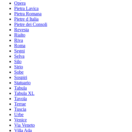
Opera
Pietra Lavica
Pietra Romana
Pietre d Italia
Pietre dei Consoli
Revesta
Rialto
Riva
Roma
Segni
Selva
Silo
Sirio
Sobe
Sospiri
Statuario
Tabula
Tabula XL
Tavola
Terrae
Tuscia
Urbe
Venice
Via Veneto
Villa Ada