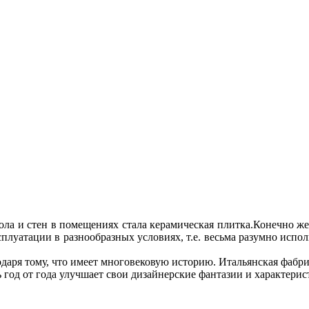
о­ла и стен в по­ме­ще­ни­ях ста­ла ке­ра­ми­че­ская плит­ка.Ко­неч­но 
кс­плу­а­та­ции в раз­но­об­раз­ных усло­ви­ях, т.е. весь­ма ра­зум­но ис­
а­ря то­му, что име­ет мно­го­ве­ко­вую ис­то­рию. Ита­льян­ская фаб­ри­
год от го­да улуч­ша­ет свои ди­зай­нер­ские фан­та­зии и ха­рак­те­ри­ст