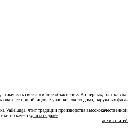
же, это­му есть свое ло­гич­ное объ­яс­не­ние. Во-пер­вых, плит­ка сла­
поль­зо­вать ее при об­ли­цов­ке участ­ков око­ло до­ма, на­руж­ных фа­са­
ка Vallelunga, чтит тра­ди­ции про­из­вод­ства вы­со­ко­ка­че­ствен­ной
и­ки по ка­че­ству.
читать далее
архив статей