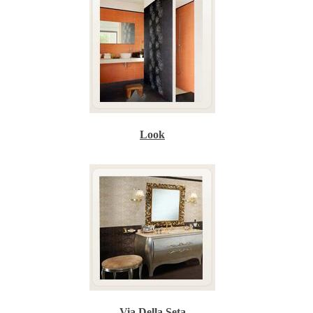
Look
Via Della Seta