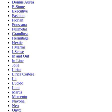
Domus Aurea
E-Stone
Executive
Fashion
Florian
Foussana
Fullmetal
Grandiosa
Hermitage
Hextie
I Marmi
I-Sense
In and Out
In Line
Jolie
Lirica
Lirica Cortese
Lit
Lucido
Luni
Martis
Memento
Navona
Neo
Onyx