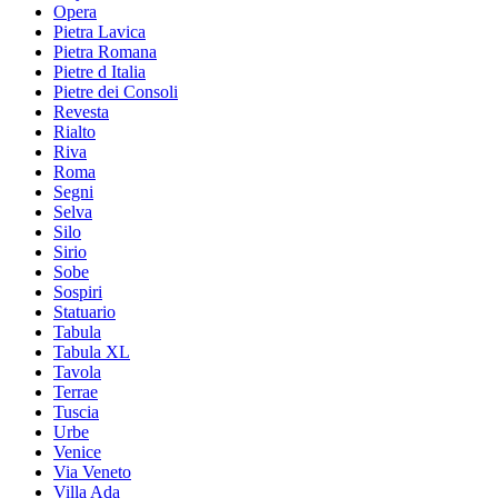
Opera
Pietra Lavica
Pietra Romana
Pietre d Italia
Pietre dei Consoli
Revesta
Rialto
Riva
Roma
Segni
Selva
Silo
Sirio
Sobe
Sospiri
Statuario
Tabula
Tabula XL
Tavola
Terrae
Tuscia
Urbe
Venice
Via Veneto
Villa Ada