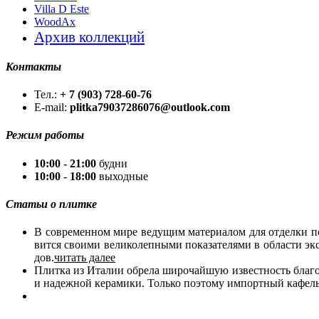
Villa D Este
WoodAx
Архив коллекций
Контакты
Тел.:
+ 7 (903) 728-60-76
E-mail:
plitka79037286076@outlook.com
Режим работы
10:00 - 21:00
будни
10:00 - 18:00
выходные
Статьи о плитке
В со­вре­мен­ном ми­ре ве­ду­щим ма­те­ри­а­лом для от­дел­ки п
вит­ся сво­и­ми ве­ли­ко­леп­ны­ми по­ка­за­те­ля­ми в об­ла­сти э
дов.
читать далее
Плит­ка из Ита­лии об­ре­ла ши­ро­чай­шую из­вест­ность бла­го­д
и на­деж­ной ке­ра­ми­ки. Толь­ко по­это­му им­порт­ный ка­фель 