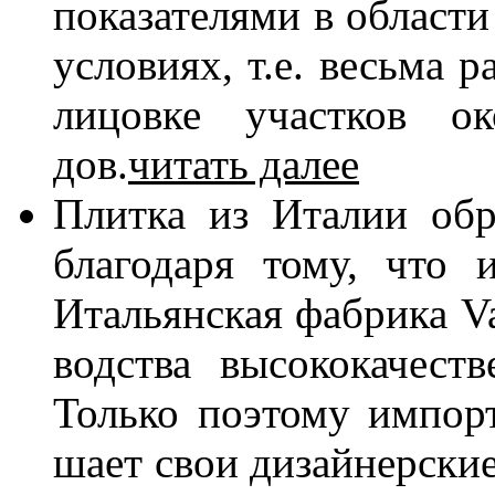
по­ка­за­те­ля­ми в об­ла­ст
усло­ви­ях, т.е. весь­ма р
ли­цов­ке участ­ков ок
дов.
читать далее
Плит­ка из Ита­лии об­р
бла­го­да­ря то­му, что и
Ита­льян­ская фаб­ри­ка V
вод­ства вы­со­ко­ка­че­с
Толь­ко по­это­му им­пор
ша­ет свои ди­зай­нер­ские