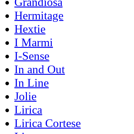
Grandiosa
Hermitage
Hextie
I Marmi
I-Sense
In and Out
In Line
Jolie
Lirica
Lirica Cortese