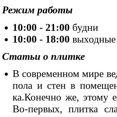
Режим работы
10:00 - 21:00
будни
10:00 - 18:00
выходные
Статьи о плитке
В со­вре­мен­ном ми­ре ве­
по­ла и стен в по­ме­ще­н
ка.Ко­неч­но же, это­му е
Во-пер­вых, плит­ка сла­в