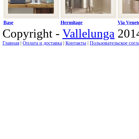
Base
Hermitage
Via Venet
Copyright -
Vallelunga
201
Главная
|
Оплата и доставка
|
Контакты
|
Пользовательское сог