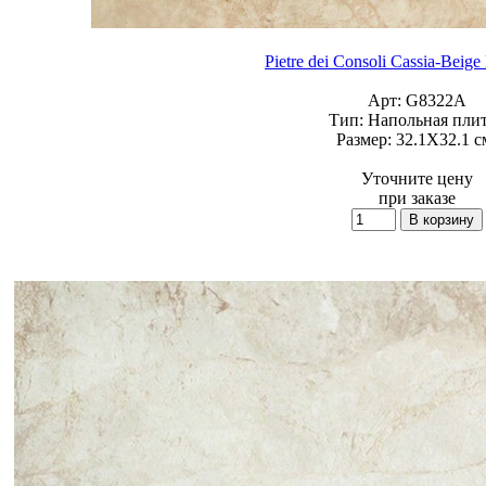
Pietre dei Consoli Cassia-Beige 
Арт:
G8322A
Тип:
Напольная пли
Размер:
32.1X32.1 с
Уточните цену
при заказе