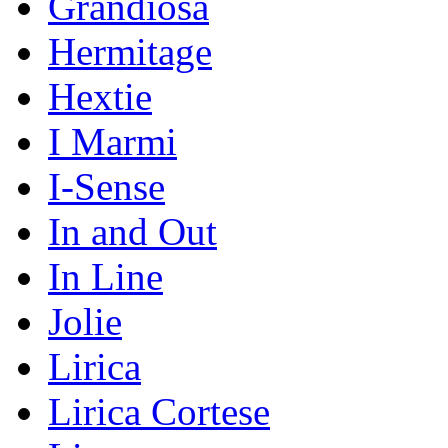
Grandiosa
Hermitage
Hextie
I Marmi
I-Sense
In and Out
In Line
Jolie
Lirica
Lirica Cortese