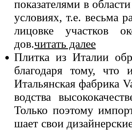
по­ка­за­те­ля­ми в об­ла­ст
усло­ви­ях, т.е. весь­ма р
ли­цов­ке участ­ков ок
дов.
читать далее
Плит­ка из Ита­лии об­р
бла­го­да­ря то­му, что и
Ита­льян­ская фаб­ри­ка V
вод­ства вы­со­ко­ка­че­с
Толь­ко по­это­му им­пор
ша­ет свои ди­зай­нер­ские