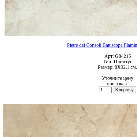
Pietre dei Consoli Battiscopa Flami
Арт:
G84215
Тип:
Плинтус
Размер:
8X32.1 см.
Уточните цену
при заказе