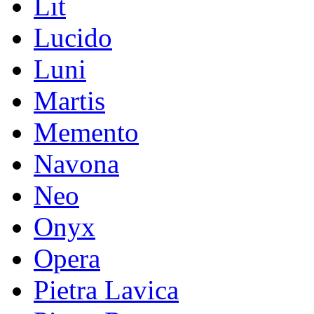
Lit
Lucido
Luni
Martis
Memento
Navona
Neo
Onyx
Opera
Pietra Lavica