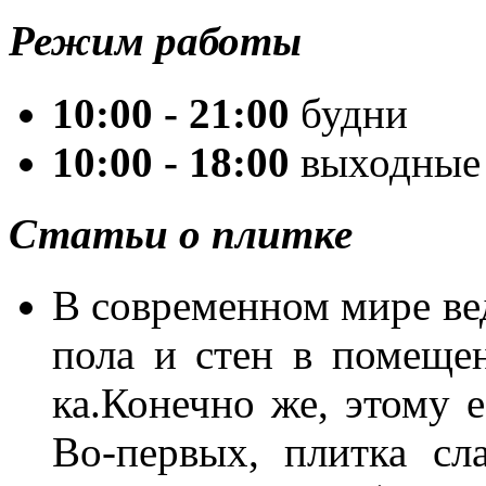
Режим работы
10:00 - 21:00
будни
10:00 - 18:00
выходные
Статьи о плитке
В со­вре­мен­ном ми­ре ве­
по­ла и стен в по­ме­ще­н
ка.Ко­неч­но же, это­му е
Во-пер­вых, плит­ка сла­в