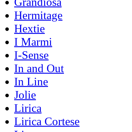
Grandiosa
Hermitage
Hextie
I Marmi
I-Sense
In and Out
In Line
Jolie
Lirica
Lirica Cortese