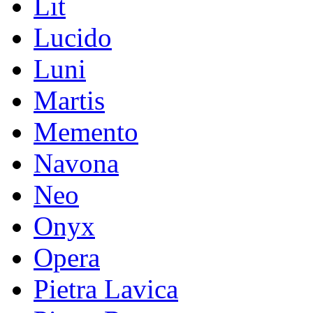
Lit
Lucido
Luni
Martis
Memento
Navona
Neo
Onyx
Opera
Pietra Lavica