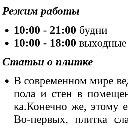
Режим работы
10:00 - 21:00
будни
10:00 - 18:00
выходные
Статьи о плитке
В со­вре­мен­ном ми­ре ве­
по­ла и стен в по­ме­ще­н
ка.Ко­неч­но же, это­му е
Во-пер­вых, плит­ка сла­в