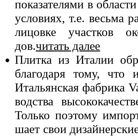
по­ка­за­те­ля­ми в об­ла­ст
усло­ви­ях, т.е. весь­ма р
ли­цов­ке участ­ков ок
дов.
читать далее
Плит­ка из Ита­лии об­р
бла­го­да­ря то­му, что и
Ита­льян­ская фаб­ри­ка V
вод­ства вы­со­ко­ка­че­с
Толь­ко по­это­му им­пор
ша­ет свои ди­зай­нер­ские