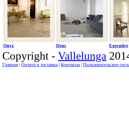
Onyx
Deus
Executive
Copyright -
Vallelunga
201
Главная
|
Оплата и доставка
|
Контакты
|
Пользовательское сог